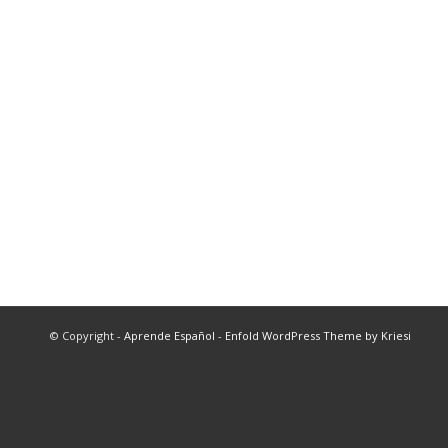
© Copyright -
Aprende Español
-
Enfold WordPress Theme by Kriesi