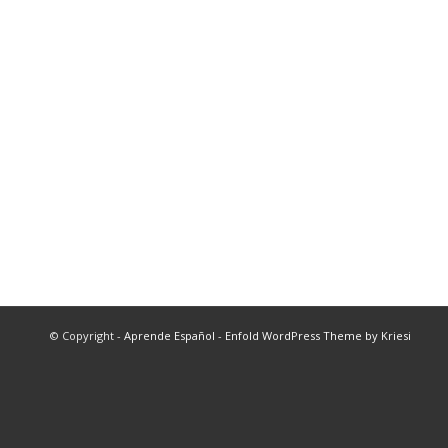
© Copyright -
Aprende Español
-
Enfold WordPress Theme by Kriesi