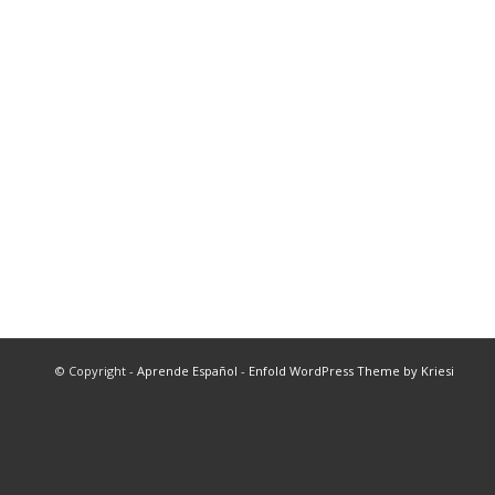
© Copyright -
Aprende Español
-
Enfold WordPress Theme by Kriesi