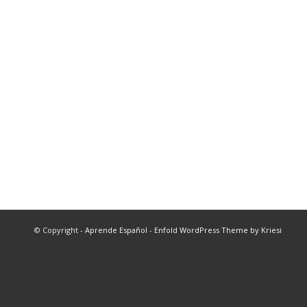
© Copyright -
Aprende Español
-
Enfold WordPress Theme by Kriesi