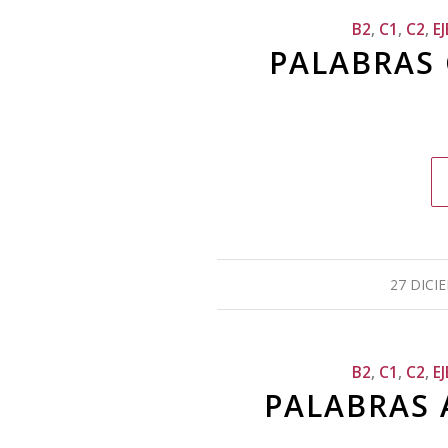
B2
,
C1
,
C2
,
E
PALABRAS 
27 DICI
B2
,
C1
,
C2
,
E
PALABRAS 