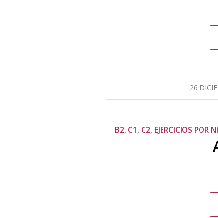
26 DICI
B2
,
C1
,
C2
,
EJERCICIOS POR N