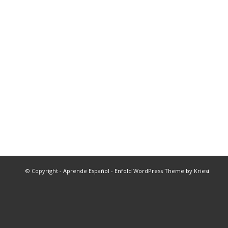
© Copyright -
Aprende Español
-
Enfold WordPress Theme by Kriesi