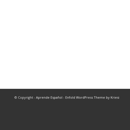
© Copyright -
Aprende Español
-
Enfold WordPress Theme by Kriesi