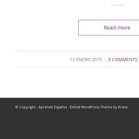
Read more
13 ENERO 2015
/
0 COMMENTS
/
© Copyright -
Aprende Español
-
Enfold WordPress Theme by Kriesi