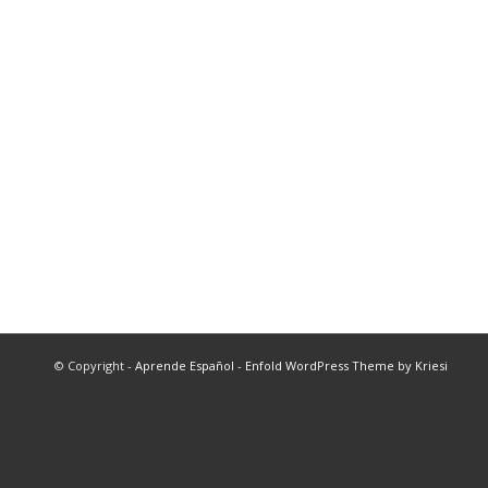
© Copyright -
Aprende Español
-
Enfold WordPress Theme by Kriesi