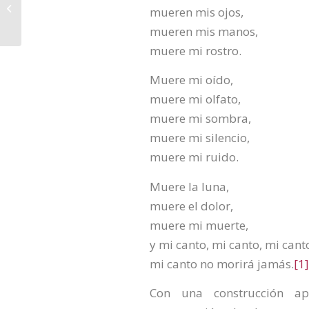
Muere mi rostro /
mueren mis ojos,
Poema A1 A2
mueren mis manos,
muere mi rostro.
Muere mi oído,
muere mi olfato,
muere mi sombra,
muere mi silencio,
muere mi ruido.
Muere la luna,
muere el dolor,
muere mi muerte,
y mi canto, mi canto, mi cant
mi canto no morirá jamás.
[1]
Con una construcción a